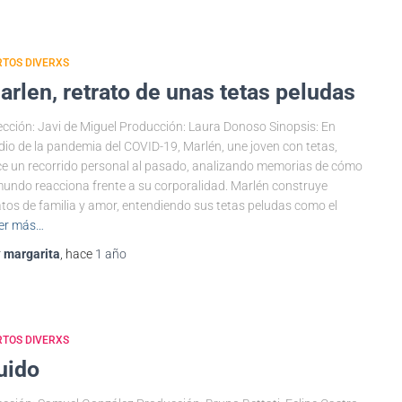
TOS DIVERXS
arlen, retrato de unas tetas peludas
ección: Javi de Miguel Producción: Laura Donoso Sinopsis: En
io de la pandemia del COVID-19, Marlén, une joven con tetas,
e un recorrido personal al pasado, analizando memorias de cómo
mundo reacciona frente a su corporalidad. Marlén construye
atos de familia y amor, entendiendo sus tetas peludas como el
er más…
r
margarita
, hace
1 año
TOS DIVERXS
uido