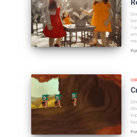
R
Dir
Ker
7 a
ama
mar
Po
COR
C
Dir
Sin
imp
haz
Po