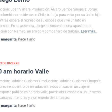
ección: Joan Viáfara Producción: Álvaro Berríos Sinopsis: Jorge,
colombiano residente en Chile, trabaja para velar por su único hijo
ntras espera el regreso de su esposa que vive un luto en
ombia. En su ausencia, Jorge ha sostenido una apasionada
ación con Ramiro, un amigo y compañero de trabajo.
Leer más…
r
margarita
, hace
1 año
TOS DIVERXS
0 am horario Valle
ección: Gabriela Gutiérrez Producción: Gabriela Gutiérrez Sinopsis:
breve encuentro de miradas entre dos chicas en un viaje en
nsporte público en horario valle, puede abrir espacio a un universo
paisajes interiores y a un mundo de fantasías.
r
margarita
, hace
1 año