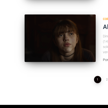
COR
A
Dir
(14
sol
ver
Po
1
2