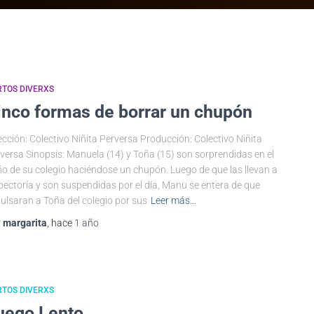
TOS DIVERXS
inco formas de borrar un chupón
ección: Colectivo Niñita Perversa Producción: Colectivo Niñita
versa Sinopsis: Manuela (14) y Toña (15) son sorprendidas en el
o de su colegio haciéndose un chupón. Luego de que las llevan a
pectoría y son suspendidas por el día, Manu se entera de que
ulsaran a Toña del colegio por sus
Leer más…
r
margarita
, hace
1 año
TOS DIVERXS
uego Lento