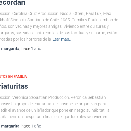
ecordari
ección: Carolina Cruz Producción: Nicolai Otteni, Paul Lux, Max
khoff Sinopsis: Santiago de Chile, 1985. Camila y Paula, ambas de
ños, son vecinas y mejores amigas. Viviendo entre dulzuras y
rguras, sus vidas, junto con las de sus familias y su barrio, están
cadas por los horrores de la
Leer más…
r
margarita
, hace
1 año
TOS EN FAMILIA
riaturitas
ección: Verónica Sebastián Producción: Verónica Sebastián
opsis: Un grupo de criaturitas del bosque se organizan para
edir el avance de un leñador que pone en riesgo su hábitat, la
aña tiene un inesperado final, en el que los roles se invierten.
r
margarita
, hace
1 año