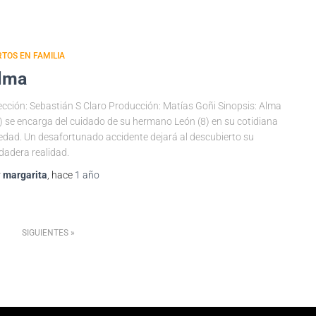
TOS EN FAMILIA
lma
ección: Sebastián S Claro Producción: Matías Goñi Sinopsis: Alma
) se encarga del cuidado de su hermano León (8) en su cotidiana
edad. Un desafortunado accidente dejará al descubierto su
dadera realidad.
r
margarita
, hace
1 año
SIGUIENTES