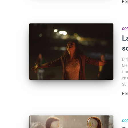
Po
COR
L
s
Dir
Meg
tra
en 
Su 
Po
COR