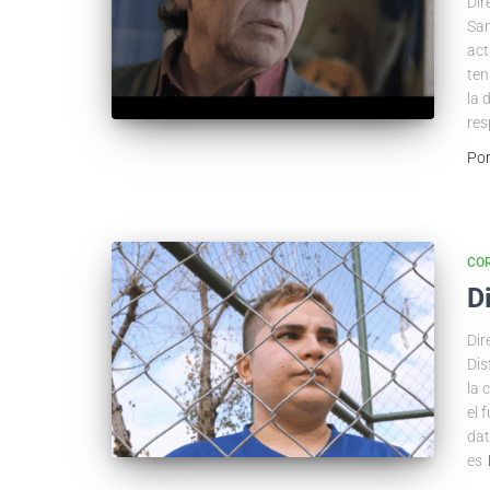
Dir
Sam
act
ten
la 
res
Po
COR
D
Dir
Dis
la 
el 
dat
es