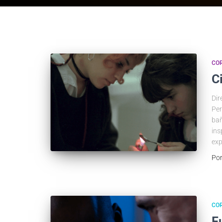
COR
C
Dir
Per
bañ
ins
exp
Po
COR
F