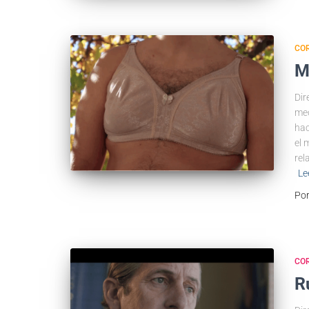
COR
M
Dir
med
hac
el 
rel
Le
Po
COR
R