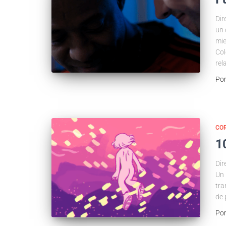
Dir
un 
mie
Col
rel
Po
COR
1
Dir
Un 
tra
de 
Po