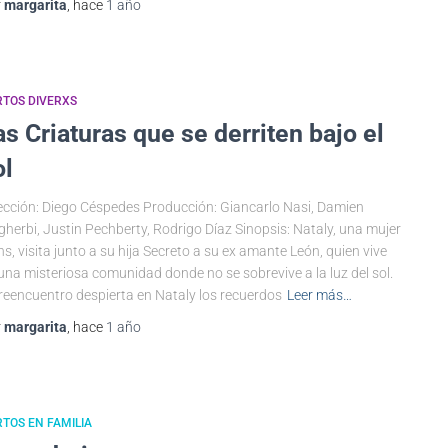
r
margarita
, hace
1 año
TOS DIVERXS
as Criaturas que se derriten bajo el
ol
ección: Diego Céspedes Producción: Giancarlo Nasi, Damien
herbi, Justin Pechberty, Rodrigo Díaz Sinopsis: Nataly, una mujer
ns, visita junto a su hija Secreto a su ex amante León, quien vive
una misteriosa comunidad donde no se sobrevive a la luz del sol.
reencuentro despierta en Nataly los recuerdos
Leer más…
r
margarita
, hace
1 año
TOS EN FAMILIA