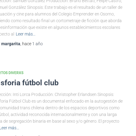
ección: Samuel González Producción: Bruno Bettati, Felipe Castro,
uel González Sinopsis: Este trabajo es el resultado de un taller de
uación y cine para alumnos del Colegio Emprender en Osorno,
iendo como resultado final un cortometraje de ficción que aborda
desinformación que existe en algunos establecimientos escolares
pecto al
Leer más…
r
margarita
, hace
1 año
TOS DIVERXS
isforia fútbol club
ección: Inti Lorca Producción: Christopher Erlandsen Sinopsis:
foria Fútbol Club es un documental enfocado en la autogestión de
comunidad trans chilena dentro de los espacios deportivos como
fútbol, actividad reconocida internacionalmente y con una larga
a de segregación binaria en base al sexo y/o género. El proyecto
Leer más…